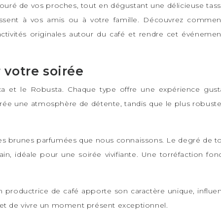
ntouré de vos proches, tout en dégustant une délicieuse ta
ssent à vos amis ou à votre famille. Découvrez comment sé
tivités originales autour du café et rendre cet événement
 votre soirée
bica et le Robusta. Chaque type offre une expérience gus
 crée une atmosphère de détente, tandis que le plus robuste
rles brunes parfumées que nous connaissons. Le degré de tor
ain, idéale pour une soirée vivifiante. Une torréfaction fonc
 productrice de café apporte son caractère unique, influen
 et de vivre un moment présent exceptionnel.