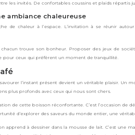
e les invités. De confortables coussins et plaids répartis ju
 une ambiance chaleureuse
e de chaleur à l’espace. L’invitation à se réunir auto
s, chacun trouve son bonheur. Proposer des jeux de société 
ve pour ceux qui préfèrent un moment de tranquillité.
café
vourer l’instant présent devient un véritable plaisir. Un
liens plus profonds avec ceux qui nous sont chers.
tion de cette boisson réconfortante. C’est l’occasion de dé
ortunité d’explorer des saveurs du monde entier, une véritabl
 l’on apprend à dessiner dans la mousse de lait. C’est une 