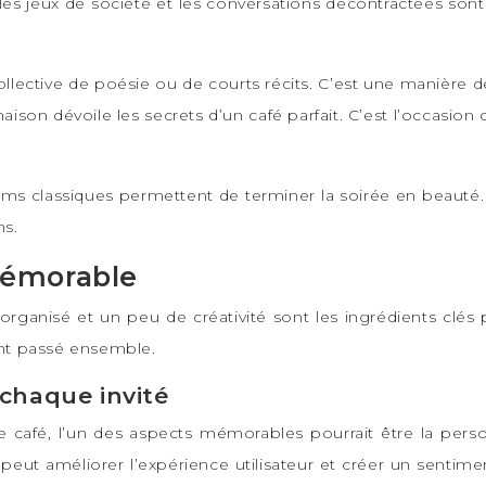
, les jeux de société et les conversations décontractées son
llective de poésie ou de courts récits. C’est une manière d
 maison dévoile les secrets d’un café parfait. C’est l’occasi
ms classiques permettent de terminer la soirée en beauté. 
ns.
 mémorable
ganisé et un peu de créativité sont les ingrédients clés p
nt passé ensemble.
 chaque invité
e café, l’un des aspects mémorables pourrait être la pers
 peut améliorer l’expérience utilisateur et créer un sentime