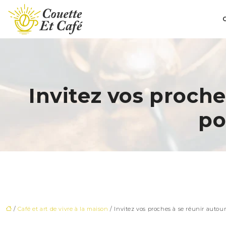
C
Invitez vos proche
po
/
Café et art de vivre à la maison
/ Invitez vos proches à se réunir autou