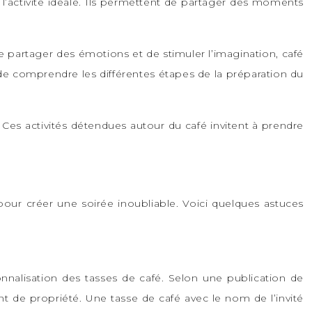
t l’activité idéale. Ils permettent de partager des moments
e partager des émotions et de stimuler l’imagination, café
on de comprendre les différentes étapes de la préparation du
Ces activités détendues autour du café invitent à prendre
our créer une soirée inoubliable. Voici quelques astuces
onnalisation des tasses de café. Selon une publication de
nt de propriété. Une tasse de café avec le nom de l’invité