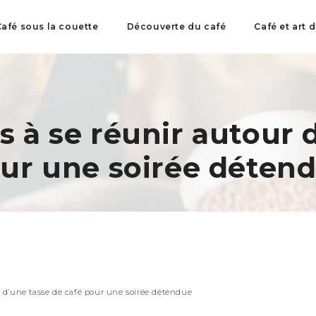
afé sous la couette
Découverte du café
Café et art 
s à se réunir autour 
ur une soirée déten
r d’une tasse de café pour une soirée détendue